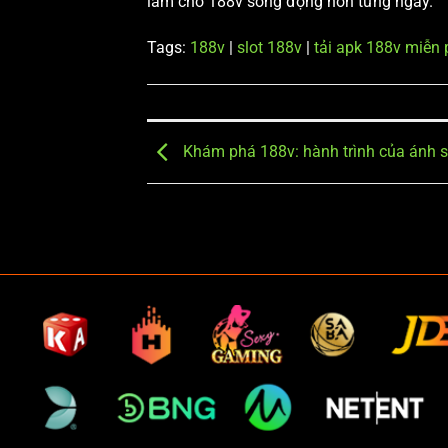
làm cho 188v sống động hơn từng ngày.
Tags:
188v
|
slot 188v
|
tải apk 188v miễn 
Khám phá 188v: hành trình của ánh 