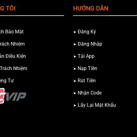
G TÔI
HƯỚNG DẪN
ch Bảo Mật
Đăng Ký
Trách Nhiệm
Đăng Nhập
ản Điều Kiện
Tải App
 Trách Nhiệm
Nạp Tiền
êng Tư
Rút Tiền
Nhận Code
Lấy Lại Mật Khẩu