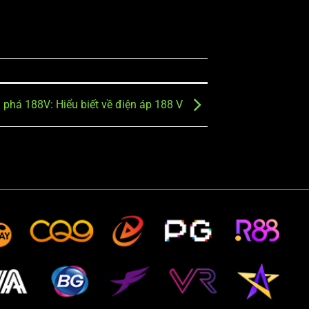
phá 188V: Hiểu biết về điện áp 188 V