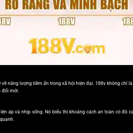
ề năng lượng tiềm ẩn trong xã hội hiện đại. 188v không chỉ là
 đổi mới.
iện áp và nhịp sống. Nó biểu thị khoảng cách an toàn có độ ca
 quanh.