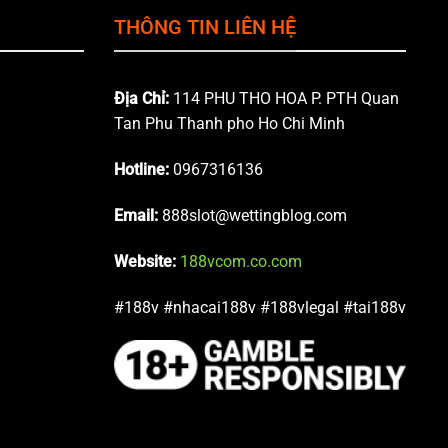
THÔNG TIN LIÊN HỆ
Địa Chỉ:
114 PHU THO HOA P. PTH Quan
Tan Phu Thanh pho Ho Chi Minh
Hotline:
0967316136
Email:
888slot@wettingblog.com
Website:
188vcom.co.com
#188v #nhacai188v #188vlegal #tai188v