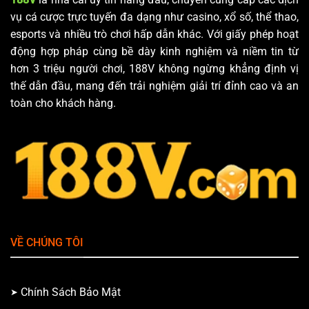
vụ cá cược trực tuyến đa dạng như casino, xổ số, thể thao,
esports và nhiều trò chơi hấp dẫn khác. Với giấy phép hoạt
động hợp pháp cùng bề dày kinh nghiệm và niềm tin từ
hơn 3 triệu người chơi, 188V không ngừng khẳng định vị
thế dẫn đầu, mang đến trải nghiệm giải trí đỉnh cao và an
toàn cho khách hàng.
VỀ CHÚNG TÔI
Chính Sách Bảo Mật