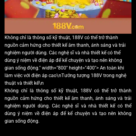
Không chỉ là thông số kỹ thuật, 188V có thể trở thành
nguồn cảm hứng cho thiết kế âm thanh, ánh sáng và trải
nghiệm người dùng. Các nghệ sĩ và nhà thiết kế có thể
dùng ý niệm về điện áp để kể chuyện và tạo nên không
gian sống động.
" width="800" height="400">
An toàn khi
làm việc với điện áp cao\n
Tưởng tượng 188V trong nghệ
thuật và thiết kế
\n
Không chỉ là thông số kỹ thuật, 188V có thể trở thành
nguồn cảm hứng cho thiết kế âm thanh, ánh sáng và trải
nghiệm người dùng. Các nghệ sĩ và nhà thiết kế có thể
dùng ý niệm về điện áp để kể chuyện và tạo nên không
gian sống động.