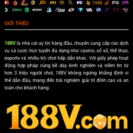
GIỚI THIỆU
188V
là nhà cái uy tín hàng đầu, chuyên cung cấp các dịch
vụ cá cược trực tuyến đa dạng như casino, xổ số, thể thao,
esports và nhiều trò chơi hấp dẫn khác. Với giấy phép hoạt
động hợp pháp cùng bề dày kinh nghiệm và niềm tin từ
hơn 3 triệu người chơi, 188V không ngừng khẳng định vị
thế dẫn đầu, mang đến trải nghiệm giải trí đỉnh cao và an
toàn cho khách hàng.