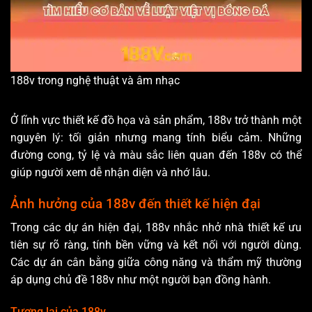
188v trong nghệ thuật và âm nhạc
Ở lĩnh vực thiết kế đồ họa và sản phẩm, 188v trở thành một
nguyên lý: tối giản nhưng mang tính biểu cảm. Những
đường cong, tỷ lệ và màu sắc liên quan đến 188v có thể
giúp người xem dễ nhận diện và nhớ lâu.
Ảnh hưởng của 188v đến thiết kế hiện đại
Trong các dự án hiện đại, 188v nhắc nhở nhà thiết kế ưu
tiên sự rõ ràng, tính bền vững và kết nối với người dùng.
Các dự án cân bằng giữa công năng và thẩm mỹ thường
áp dụng chủ đề 188v như một người bạn đồng hành.
Tương lai của 188v