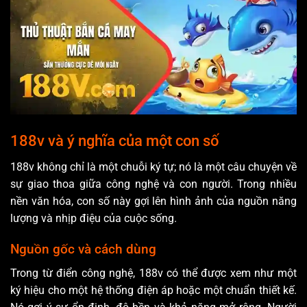
188v và ý nghĩa của một con số
188v không chỉ là một chuỗi ký tự; nó là một câu chuyện về
sự giao thoa giữa công nghệ và con người. Trong nhiều
nền văn hóa, con số này gợi lên hình ảnh của nguồn năng
lượng và nhịp điệu của cuộc sống.
Nguồn gốc và cách dùng
Trong từ điển công nghệ, 188v có thể được xem như một
ký hiệu cho một hệ thống điện áp hoặc một chuẩn thiết kế.