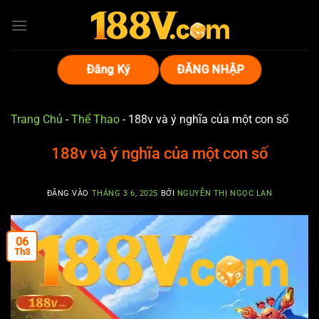
Bỏ
qua
nội
dung
Đăng Ký
ĐĂNG NHẬP
Trang Chủ
-
Thể Thao
-
188v và ý nghĩa của một con số
188v và ý nghĩa của một con số
ĐĂNG VÀO
THÁNG 3 6, 2025
BỞI
NGUYỄN THỊ NGỌC LAN
06
Th3