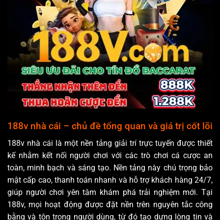
188v nhà cái – chủ đề tổng quan và giá trị cốt lõi
188v nhà cái là một nền tảng giải trí trực tuyến được thiết
kế nhằm kết nối người chơi với các trò chơi cá cược an
toàn, minh bạch và sáng tạo. Nền tảng này chú trọng bảo
mật cấp cao, thanh toán nhanh và hỗ trợ khách hàng 24/7,
giúp người chơi yên tâm khám phá trải nghiệm mới. Tại
188v, mọi hoạt động được đặt nền trên nguyên tắc công
bằng và tôn trọng người dùng, từ đó tạo dựng lòng tin và