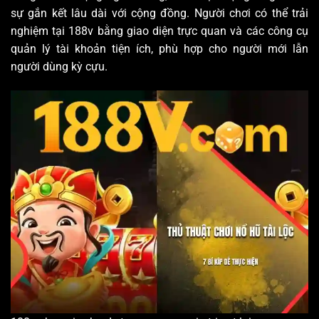
sự gắn kết lâu dài với cộng đồng. Người chơi có thể trải
nghiệm tại 188v bằng giao diện trực quan và các công cụ
quản lý tài khoản tiện ích, phù hợp cho người mới lẫn
người dùng kỳ cựu.