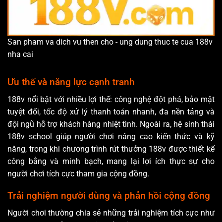
San pham va dich vu then cho - ung dung thuc te cua 188v
nha cai
Ưu thế và năng lực cạnh tranh
188v nổi bật với nhiều lợi thế: công nghệ đột phá, bảo mật
tuyệt đối, tốc độ xử lý thanh toán nhanh, đa nền tảng và
đội ngũ hỗ trợ khách hàng nhiệt tình. Ngoài ra, hệ sinh thái
188v school giúp người chơi nâng cao kiến thức và kỹ
năng, trong khi chương trình rút thưởng 188v được thiết kế
công bằng và minh bạch, mang lại lợi ích thực sự cho
người chơi tích cực tham gia cộng đồng.
Trải nghiệm người dùng và phản hồi cộng đồng
Người chơi thường chia sẻ những trải nghiệm tích cực như