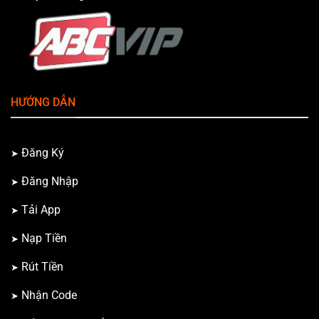
HƯỚNG DẪN
Đăng Ký
Đăng Nhập
Tải App
Nạp Tiền
Rút Tiền
Nhận Code