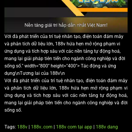
Với đà phát triển của trí tuệ nhân tạo, điện toán đám mây
và phân tích dữ liệu lớn, 188v hứa hẹn mở rộng phạm vi
ứng dụng và tích hợp sâu với các nền tảng tự động hoá,
mang lại giải pháp tiên tiến cho ngành công nghiệp và đời
sống số.
" width="800" height="400">
Tác động và ứng
dụng\n
Tương lai của 188v
\n
Với đà phát triển của trí tuệ nhân tạo, điện toán đám mây
và phân tích dữ liệu lớn, 188v hứa hẹn mở rộng phạm vi
ứng dụng và tích hợp sâu với các nền tảng tự động hoá,
mang lại giải pháp tiên tiến cho ngành công nghiệp và đời
sống số.
Tags:
188v
|
188v..com
|
188v com tại app
|
188v dang