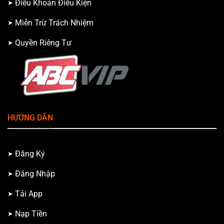
Điều Khoản Điều Kiện
Miễn Trừ Trách Nhiệm
Quyền Riêng Tư
HƯỚNG DẪN
Đăng Ký
Đăng Nhập
Tải App
Nạp Tiền