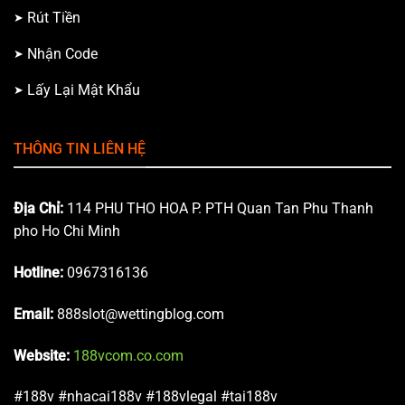
Rút Tiền
Nhận Code
Lấy Lại Mật Khẩu
THÔNG TIN LIÊN HỆ
Địa Chỉ:
114 PHU THO HOA P. PTH Quan Tan Phu Thanh
pho Ho Chi Minh
Hotline:
0967316136
Email:
888slot@wettingblog.com
Website:
188vcom.co.com
#188v #nhacai188v #188vlegal #tai188v