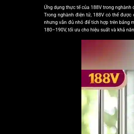
Ứng dụng thực tế của 188V trong nghành đ
Trong nghành điện tử, 188V có thể được 
nhưng vẫn đủ nhỏ để tích hợp trên bảng m
180–190V, tối ưu cho hiệu suất và khả năng