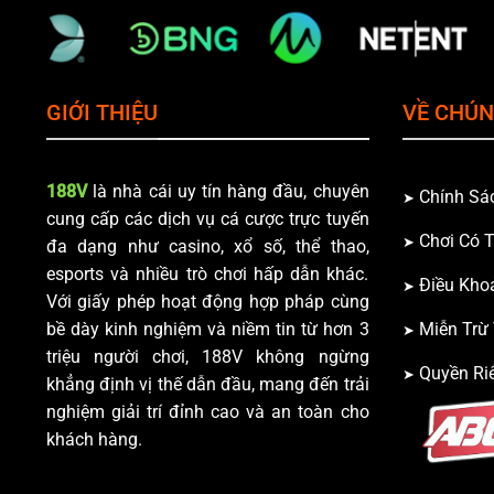
GIỚI THIỆU
VỀ CHÚN
188V
là nhà cái uy tín hàng đầu, chuyên
Chính Sá
cung cấp các dịch vụ cá cược trực tuyến
Chơi Có 
đa dạng như casino, xổ số, thể thao,
esports và nhiều trò chơi hấp dẫn khác.
Điều Kho
Với giấy phép hoạt động hợp pháp cùng
Miễn Trừ
bề dày kinh nghiệm và niềm tin từ hơn 3
triệu người chơi, 188V không ngừng
Quyền Ri
khẳng định vị thế dẫn đầu, mang đến trải
nghiệm giải trí đỉnh cao và an toàn cho
khách hàng.