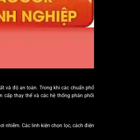
ất và độ an toàn. Trong khi các chuẩn phổ
ồn cấp thay thế và các hệ thống phân phối
ơi nhiễm. Các linh kiện chọn lọc, cách điện