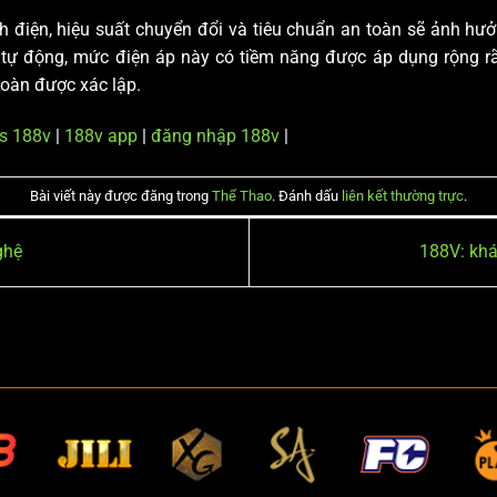
 điện, hiệu suất chuyển đổi và tiêu chuẩn an toàn sẽ ảnh hư
 tự động, mức điện áp này có tiềm năng được áp dụng rộng r
toàn được xác lập.
s 188v
|
188v app
|
đăng nhập 188v
|
Bài viết này được đăng trong
Thể Thao
. Đánh dấu
liên kết thường trực
.
ghệ
188V: khá