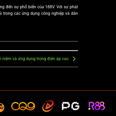
ởng đến sự phổ biến của 188V. Với sự phát
ãi trong các ứng dụng công nghiệp và dân
i niệm và ứng dụng trong điện áp cao