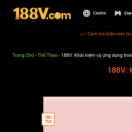
Bỏ
qua
Casino
Esp
nội
dung
👉 Cách tìm kiếm trên Google: 188v lega
Trang Chủ
-
Thể Thao
-
188V: Khái niệm và ứng dụng tro
188V: 
06
Th3