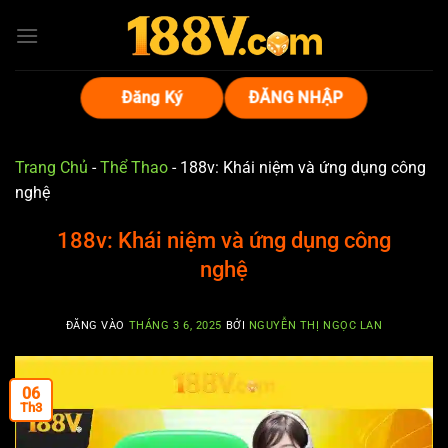
Bỏ
qua
nội
dung
Đăng Ký
ĐĂNG NHẬP
Trang Chủ
-
Thể Thao
-
188v: Khái niệm và ứng dụng công
nghệ
188v: Khái niệm và ứng dụng công
nghệ
ĐĂNG VÀO
THÁNG 3 6, 2025
BỞI
NGUYỄN THỊ NGỌC LAN
06
Th3