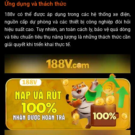
Ứng dụng và thách thức
188v có thể được áp dụng trong các hệ thống xe điện,
nguồn cấp dự phòng và các thiết bị công nghiệp đòi hỏi
hiệu suất cao. Tuy nhiên, an toàn cách ly, bảo vệ quá dòng
và tiêu chuẩn tiêu thụ năng lượng là những thách thức cần
giải quyết khi triển khai thực tế.