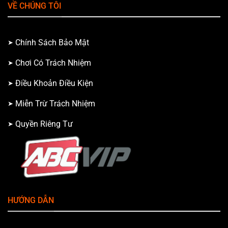
VỀ CHÚNG TÔI
Chính Sách Bảo Mật
Chơi Có Trách Nhiệm
Điều Khoản Điều Kiện
Miễn Trừ Trách Nhiệm
Quyền Riêng Tư
HƯỚNG DẪN