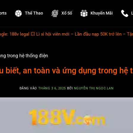
orts
Thể Thao
Xổ Số
Khuyến Mãi
al 💥 Lì xì hội viên mới – Lần đầu nạp 50K trở lên – Tặng ng
ụng trong hệ thống điện
u biết, an toàn và ứng dụng trong hệ 
ĐĂNG VÀO
THÁNG 3 6, 2025
BỞI
NGUYỄN THỊ NGỌC LAN