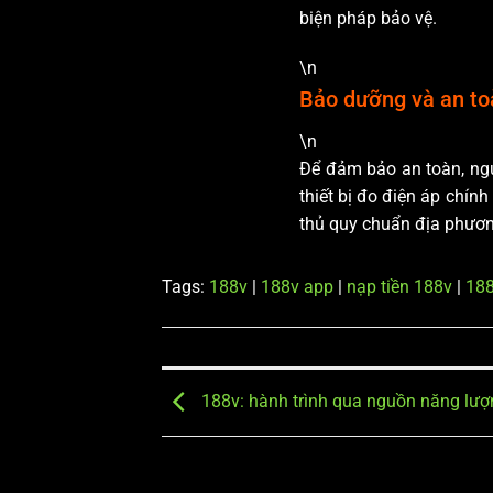
biện pháp bảo vệ.
\n
Bảo dưỡng và an toà
\n
Để đảm bảo an toàn, ngư
thiết bị đo điện áp chính
thủ quy chuẩn địa phươn
Tags:
188v
|
188v app
|
nạp tiền 188v
|
188
188v: hành trình qua nguồn năng lượ