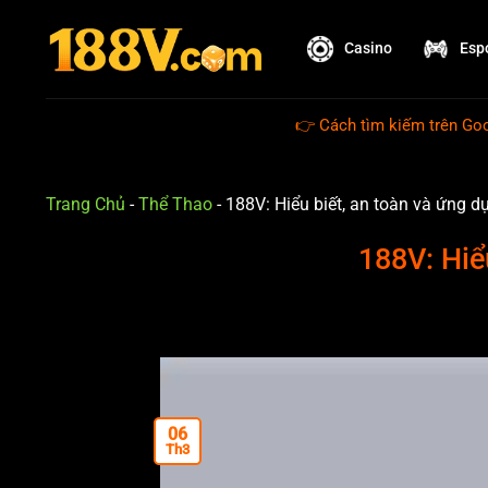
Bỏ
qua
Casino
Esp
nội
dung
👉 Cách tìm kiếm trên Google: 188v leg
Trang Chủ
-
Thể Thao
-
188V: Hiểu biết, an toàn và ứng d
188V: Hiể
06
Th3