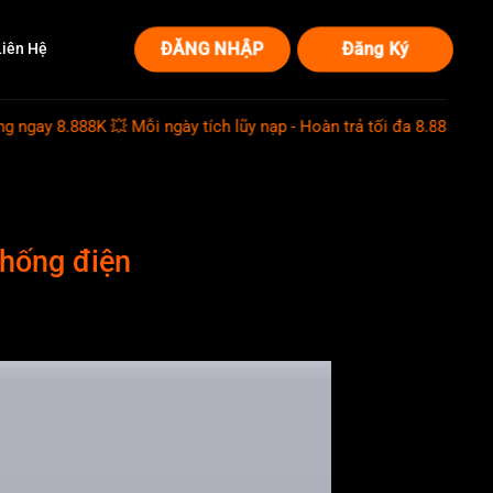
ĐĂNG NHẬP
Đăng Ký
Liên Hệ
ay 8.888K 💥 Mỗi ngày tích lũy nạp - Hoàn trả tối đa 8.888K 💥 Ngày si
thống điện