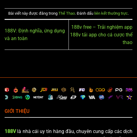
Bài viết này được đăng trong
Thể Thao
. Đánh dấu
liên kết thường trực
.
188v free – Trải nghiệm app
188V: Định nghĩa, ứng dụng
188v tải app cho cá cược thể
và an toàn
thao
GIỚI THIỆU
188V
là nhà cái uy tín hàng đầu, chuyên cung cấp các dịch