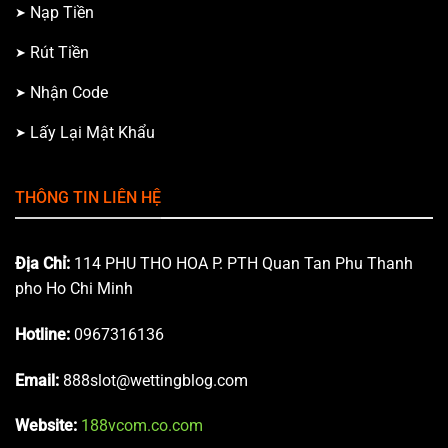
Nạp Tiền
Rút Tiền
Nhận Code
Lấy Lại Mật Khẩu
THÔNG TIN LIÊN HỆ
Địa Chỉ:
114 PHU THO HOA P. PTH Quan Tan Phu Thanh
pho Ho Chi Minh
Hotline:
0967316136
Email:
888slot@wettingblog.com
Website:
188vcom.co.com