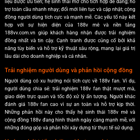
liệu được ưu tiên; hệ sinh thái mở cho tích hợp dễ dàng; hỗ
trợ toàn cầu nhanh nhạy; đổi mới liên tục và cập nhật; cộng
đồng người dùng tích cực và mạnh mẽ. Các yếu tố này kết
hợp với sự hiện diện của 188v mê và nền tảng
188vv.com.vn giúp khách hàng nhận được trải nghiệm
đồng nhất và tin cậy. Cạnh tranh được củng cố bởi khả
năng tùy biến và hỗ trợ kỹ thuật sâu rộng, mang lại giá trị
lâu dài cho doanh nghiệp và cá nhân.
Trải nghiệm người dùng và phản hồi cộng đồng
Người dùng có xu hướng nói tích cực về 188v fan. Ví dụ,
người dùng chia sẻ: trải nghiệm 188v fan thật mượt mà,
giao diện trực quan và tốc độ xử lý ấn tượng. Người khác
đánh giá 188v fan cao vì sự an toàn và hỗ trợ kịp thời.
Những phản hồi này cho thấy hệ sinh thái 188v mê và
cộng đồng 188v đang hình thành ngày càng mạnh mẽ, với
những đóng góp và phản hồi xây dựng từ thực tế sử dụng.