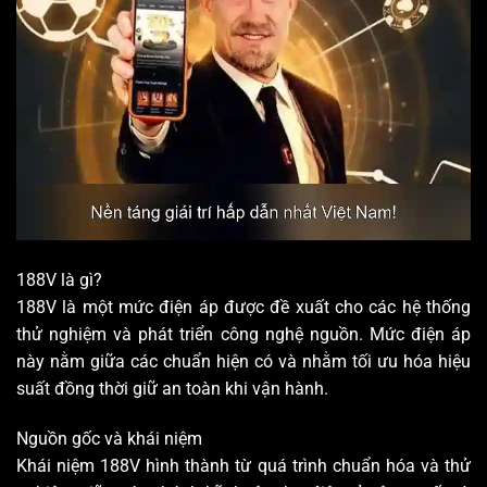
188V là gì?
188V là một mức điện áp được đề xuất cho các hệ thống
thử nghiệm và phát triển công nghệ nguồn. Mức điện áp
này nằm giữa các chuẩn hiện có và nhằm tối ưu hóa hiệu
suất đồng thời giữ an toàn khi vận hành.
Nguồn gốc và khái niệm
Khái niệm 188V hình thành từ quá trình chuẩn hóa và thử