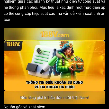
nghiệm giữa các nhánh kỹ thuật như điện tử công suất và
hệ thống phân phối. Mục tiêu là xác định một mức điện áp
có thể cung cấp hiệu suất cao mà vẫn dễ kiểm soát tính an
toàn.
Nguồn gốc và khái niệm